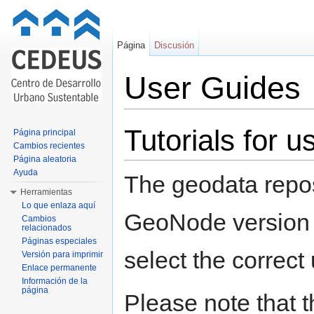
Página
Discusión
User Guides
Saltar a:
navegación
,
buscar
Tutorials for 
Página principal
Cambios recientes
Página aleatoria
Ayuda
The geodata repos
Herramientas
Lo que enlaza aquí
GeoNode version 
Cambios
relacionados
Páginas especiales
select the correct
Versión para imprimir
Enlace permanente
Información de la
página
Please note that t