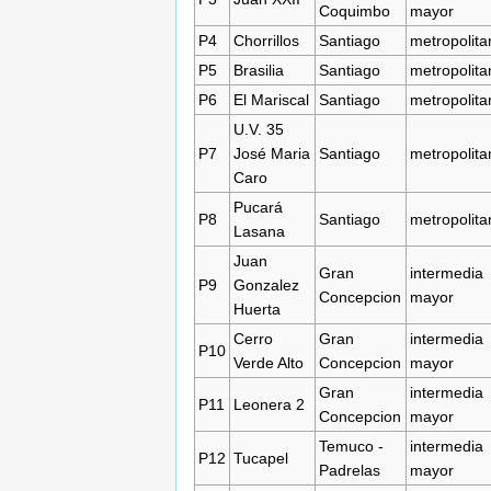
Coquimbo
mayor
P4
Chorrillos
Santiago
metropolita
P5
Brasilia
Santiago
metropolita
P6
El Mariscal
Santiago
metropolita
U.V. 35
P7
José Maria
Santiago
metropolita
Caro
Pucará
P8
Santiago
metropolita
Lasana
Juan
Gran
intermedia
P9
Gonzalez
Concepcion
mayor
Huerta
Cerro
Gran
intermedia
P10
Verde Alto
Concepcion
mayor
Gran
intermedia
P11
Leonera 2
Concepcion
mayor
Temuco -
intermedia
P12
Tucapel
Padrelas
mayor