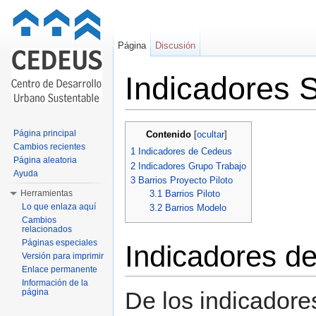
Página
Discusión
Indicadores S
Saltar a:
navegación
,
buscar
Página principal
Contenido
[
ocultar
]
Cambios recientes
1
Indicadores de Cedeus
Página aleatoria
2
Indicadores Grupo Trabajo
Ayuda
3
Barrios Proyecto Piloto
Herramientas
3.1
Barrios Piloto
Lo que enlaza aquí
3.2
Barrios Modelo
Cambios
relacionados
Páginas especiales
Indicadores d
Versión para imprimir
Enlace permanente
Información de la
página
De los indicador