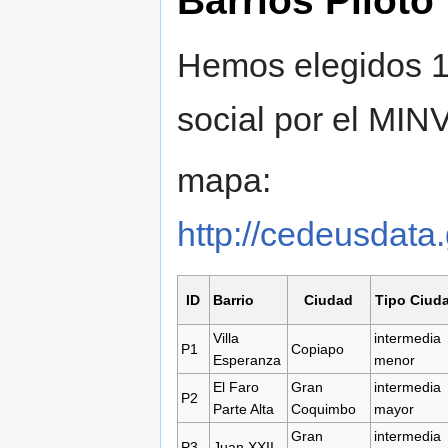
Barrios Piloto
Hemos elegidos 12
social por el MIN
mapa:
http://cedeusdata.
ID
Barrio
Ciudad
Tipo Ciud
Villa
intermedia
P1
Copiapo
Esperanza
menor
El Faro
Gran
intermedia
P2
Parte Alta
Coquimbo
mayor
Gran
intermedia
P3
Juan XXII