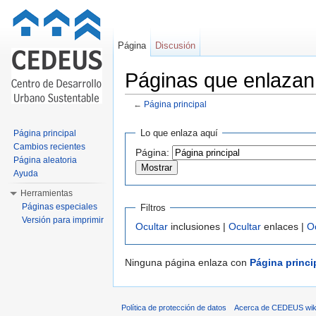
Página
Discusión
Páginas que enlazan 
←
Página principal
Saltar a:
navegación
,
buscar
Lo que enlaza aquí
Página principal
Cambios recientes
Página:
Página aleatoria
Ayuda
Herramientas
Páginas especiales
Filtros
Versión para imprimir
Ocultar
inclusiones |
Ocultar
enlaces |
O
Ninguna página enlaza con
Página princi
Política de protección de datos
Acerca de CEDEUS wik